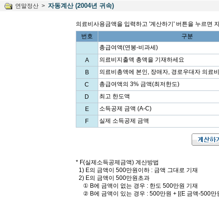
자동계산 (2004년 귀속)
연말정산 >
의료비사용금액을 입력하고 '계산하기' 버튼을 누르면 
번호
구분
총급여액(연봉-비과세)
의료비지출액 총액을 기재하세요
A
의료비총액에 본인, 장애자, 경로우대자 의료
B
총급여액의 3% 금액(최저한도)
C
최고 한도액
D
소득공제 금액 (A-C)
E
실제 소득공제 금액
F
* F(실제소득공제금액) 계산방법
1) E의 금액이 500만원이하 : 금액 그대로 기재
2) E의 금액이 500만원초과
① B에 금액이 없는 경우 : 한도 500만원 기재
② B에 금액이 있는 경우 : 500만원 + [(E 금액-500