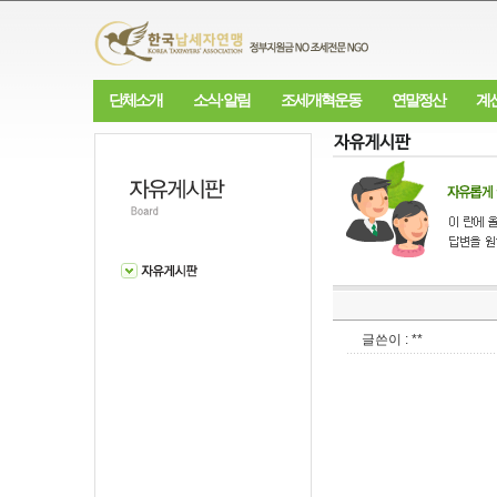
단체소개
소식·알림
조세개혁운동
연말정산
계
글쓴이 : **