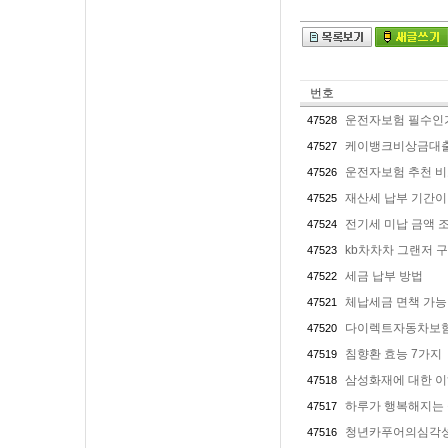
번호
운전자보험 필수인
47528
케이뱅크비상금대
47527
운전자보험 추천 
47526
재산세 납부 기간이
47525
전기세 미납 금액 조
47524
kb차차차 그랜저 
47523
세금 납부 방법
47522
체납세금 면책 가능
47521
다이렉트자동차보험
47520
침향환 효능 7가지
47519
삼성화재에 대한 
47518
하루가 행복해지는
47517
청년카푸어의심각
47516