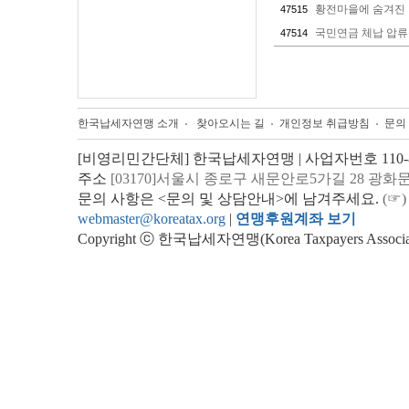
황전마을에 숨겨진
47515
국민연금 체납 압
47514
한국납세자연맹 소개
찾아오시는 길
개인정보 취급방침
문의
[비영리민간단체] 한국납세자연맹 | 사업자번호 110-82
주소
[03170]서울시 종로구 새문안로5가길 28 광화
문의 사항은 <문의 및 상담안내>에 남겨주세요.
(☞)
webmaster@koreatax.org
|
연맹후원계좌 보기
Copyright ⓒ 한국납세자연맹(Korea Taxpayers Association