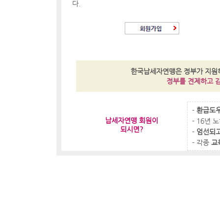
다.
한국납세자연맹은 정부가 지
정부를 견제하고 
-
환급도우
납세자연맹 회원이
- 16년
되시면?
-
엄선되고
- 각종
교