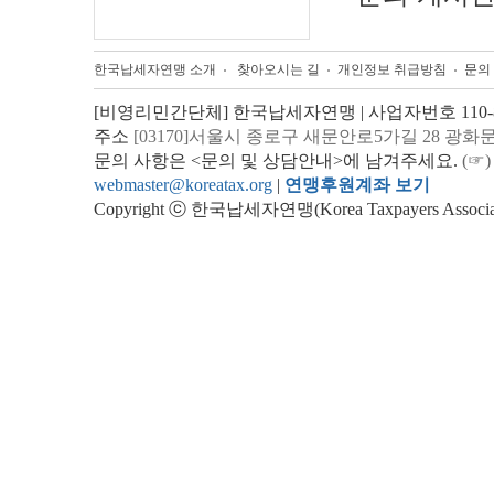
한국납세자연맹 소개
찾아오시는 길
개인정보 취급방침
문의
[비영리민간단체] 한국납세자연맹 | 사업자번호 110-82
주소
[03170]서울시 종로구 새문안로5가길 28 광화
문의 사항은 <문의 및 상담안내>에 남겨주세요.
(☞)
webmaster@koreatax.org
|
연맹후원계좌 보기
Copyright ⓒ 한국납세자연맹(Korea Taxpayers Association