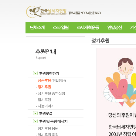
단체소개
소식·알림
조세개혁운동
연말정산
계
후원참여하기
-
성공후원
(연말정산)
-
정기후원
- 정기후원 증액신청
- 일시후원
- 나눔이야기
후원FAQ
후원 및 응원 메시지
- 정기후원 응원
- 일시후원 응원