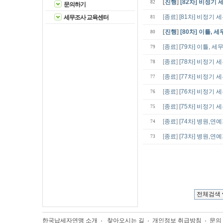
[
진행
]
[82차] 비정기 
82
문의하기
[
종료
]
[81차] 비정기 
세무조사 교육센터
81
[
진행
]
[80차] 이틀, 세
80
[
종료
]
[79차] 이틀, 세
79
[
종료
]
[78차] 비정기 
78
[
종료
]
[77차] 비정기 
77
[
종료
]
[76차] 비정기 
76
[
종료
]
[75차] 비정기 
75
[
종료
]
[74차] 병원,연
74
[
종료
]
[73차] 병원,
73
한국납세자연맹 소개
찾아오시는 길
개인정보 취급방침
문의