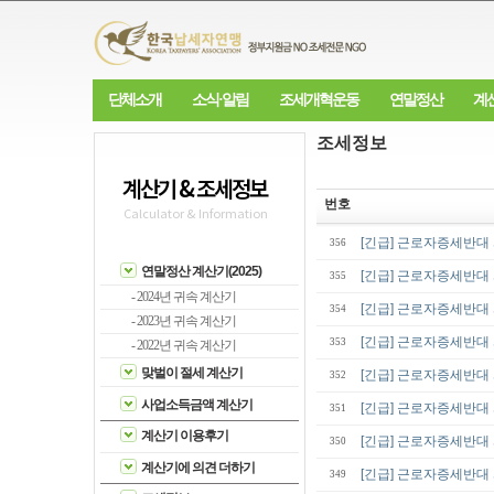
단체소개
소식·알림
조세개혁운동
연말정산
계
조세정보
계산기 & 조세정보
번호
Calculator & Information
[긴급] 근로자증세반
356
연말정산 계산기(2025)
[긴급] 근로자증세반
355
- 2024년 귀속 계산기
[긴급] 근로자증세반
354
- 2023년 귀속 계산기
[긴급] 근로자증세반
353
- 2022년 귀속 계산기
맞벌이 절세 계산기
[긴급] 근로자증세반
352
사업소득금액 계산기
[긴급] 근로자증세반
351
계산기 이용후기
[긴급] 근로자증세반
350
계산기에 의견 더하기
[긴급] 근로자증세반
349