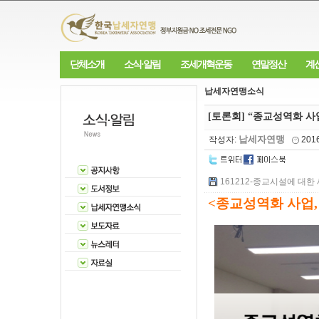
단체소개
소식·알림
조세개혁운동
연말정산
계
납세자연맹소식
[토론회] “종교성역화 사
납세자연맹
작성자:
201
161212-종교시설에 대한 
<
종교성역화 사업,