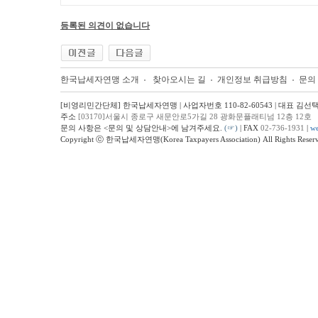
등록된 의견이 없습니다
한국납세자연맹 소개
찾아오시는 길
개인정보 취급방침
문의
[비영리민간단체] 한국납세자연맹 | 사업자번호 110-82-60543 | 대표 김선
주소
[03170]서울시 종로구 새문안로5가길 28 광화문플래티넘 12층 12호
문의 사항은 <문의 및 상담안내>에 남겨주세요.
(☞)
| FAX
02-736-1931
|
we
Copyright ⓒ 한국납세자연맹(Korea Taxpayers Association) All Rights Reserv