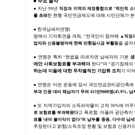
■ 주요 골자
● 지난 99년
직장과 지역의 재정통합으로 ‘역진적 소
한 현행 국민연금제도에 대해 시민단체가 
를 초래
● 한국납세자연맹(
랑에서 기자회견을 개최, “전국민이 참여해
▲직장과
을 골자
업자와 신용불량자에 한해 반환일시금 부활등
● 연맹은 특히 “헌법을 따르자면
납세자의 기본
생
에만 사회보험료를 부과해야
한다”며 “경기침체의
하는데 이들에 대한 무차별적인 가압류 조치
가 이
● 연맹은 이번 운동에 앞서 국민연금관리공단측에
부과 인원 대비 체납자가 무려 415만9000명(45.9%,
● 또 지역가입자의 소득파악율이 고작 30%에 머
고 폭로함. 아울러 공단측이
로 보험료를 부과해왔다
료를 내야 불이익이 없다’며 납부를 종용, 다수의 납
추정된다고 밝힘(소득조정 현황 및 보험료 신용카