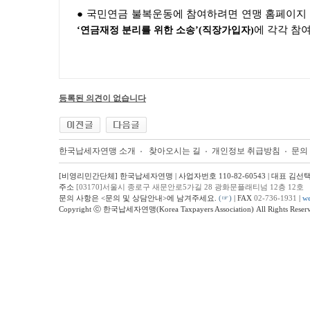
● 국민연금 불복운동에 참여하려면 연맹 홈페이지
에 각각 참
‘연금재정 분리를 위한 소송’(직장가입자)
등록된 의견이 없습니다
한국납세자연맹 소개
찾아오시는 길
개인정보 취급방침
문의
[비영리민간단체] 한국납세자연맹 | 사업자번호 110-82-60543 | 대표 김선
주소
[03170]서울시 종로구 새문안로5가길 28 광화문플래티넘 12층 12호
문의 사항은 <문의 및 상담안내>에 남겨주세요.
(☞)
| FAX
02-736-1931
|
we
Copyright ⓒ 한국납세자연맹(Korea Taxpayers Association) All Rights Reserv