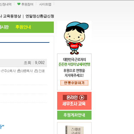
신청내역
후원참여
사이트맵
사 교육동영상
|
연말정산환급신청
게시판
후원안내
조회 : 9,092
아”