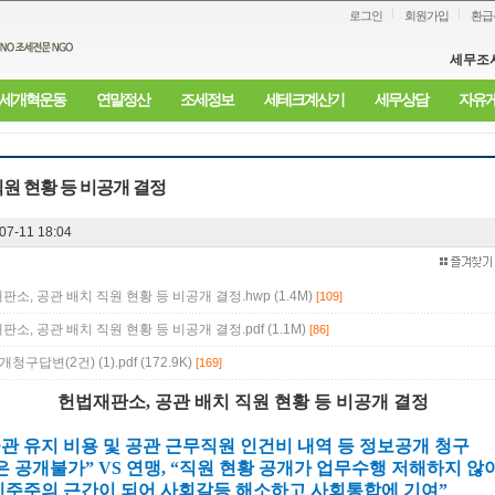
로그인
회원가입
환급
세무조
세개혁운동
연말정산
조세정보
세테크계산기
세무상담
자유
직원 현황 등 비공개 결정
07-11 18:04
판소, 공관 배치 직원 현황 등 비공개 결정.hwp (1.4M)
[109]
판소, 공관 배치 직원 현황 등 비공개 결정.pdf (1.1M)
[86]
구답변(2건) (1).pdf (172.9K)
[169]
헌법재판소, 공관 배치 직원 현황 등 비공개 결정
관 유지 비용 및 공관 근무직원 인건비 내역 등 정보공개 청구
은 공개불가” VS 연맹, “직원 현황 공개가 업무수행 저해하지 않
민주주의 근간이 되어 사회갈등 해소하고 사회통합에 기여”