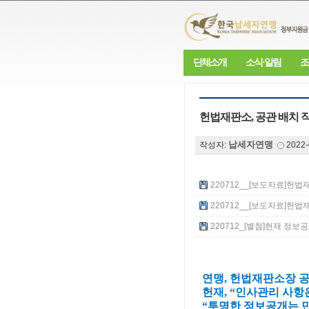
단체소개
소식·알림
조
헌법재판소, 공관 배치 
납세자연맹
작성자:
2022-
220712__[보도자료]헌법재
220712__[보도자료]헌법재
220712_[별첨]헌재 정보공개청
연맹, 헌법재판소장 공
헌재, “인사관리 사항
“투명한 정보공개는 