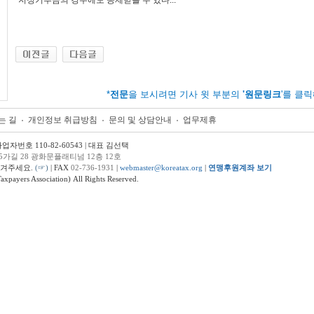
지정기부금의 경우에도 공제받을 수 있다...
*
전문
을 보시려면 기사 윗 부분의
'원문링크
'를 클
는 길
개인정보 취급방침
문의 및 상담안내
업무제휴
번호 110-82-60543 | 대표 김선택
5가길 28 광화문플래티넘 12층 12호
남겨주세요.
(☞)
| FAX
02-736-1931
|
webmaster@koreatax.org
|
연맹후원계좌 보기
ers Association) All Rights Reserved.