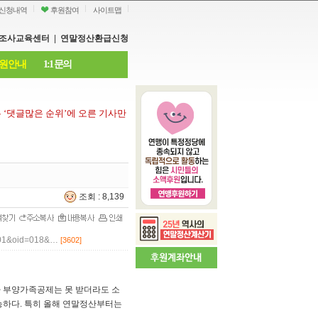
신청내역
후원참여
사이트맵
조사교육센터
|
연말정산환급신청
원안내
1:1 문의
은
‘
댓글많은 순위
’
에 오른 기사만
조회 : 8,139
101&oid=018&…
[3602]
않아 부양가족공제는 못 받더라도 소
능하다. 특히 올해 연말정산부터는