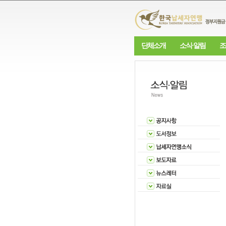
단체소개
소식·알림
조