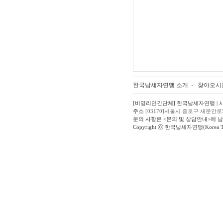
한국납세자연맹 소개
찾아오시
[비영리민간단체] 한국납세자연맹 | 사업자
주소
[03170]서울시 종로구 새문안로
문의 사항은 <문의 및 상담안내>에 
Copyright ⓒ 한국납세자연맹(Korea Taxpay