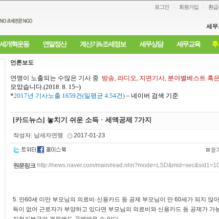
로그인
회원가입
환급
세무
세개혁운동
연말정산
계산기&조세정보
세무상담
세무교육
후
언론보도
연맹이 노출되는 수많은 기사 중
방송
,
라디오
,
지면기사
,
분야별베스트 혹
모았습니다
.(2018. 8. 15~)
*
2017
년 기사노출
1659
건
(
일평균
4.54
건
)
–
네이버 검색 기준
[카드뉴스] 놓치기 쉬운 소득 · 세액공제 7가지
작성자:
납세자연맹
2017-01-23
http://news.naver.com/main/read.nhn?mode=LSD&mid=sec&sid1=
5. 만60세 미만 부모님의 의료비·신용카드 등 공제 부모님이 만 60세가 되지 
득이 없어 근로자가 부양하고 있다면 부모님의 의료비와 신용카드 등 공제가 가