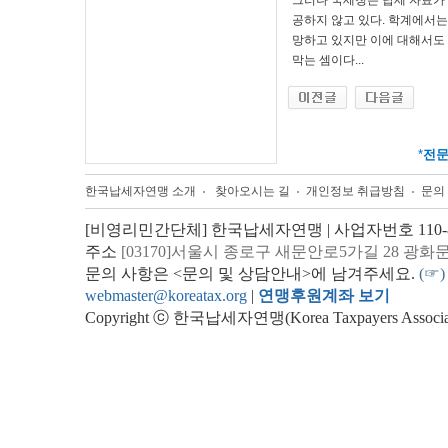
그러나 국세청은 납세 자료가
공하지 않고 있다. 학계에서는
망하고 있지만 이에 대해서도
막는 셈이다...
*
전
한국납세자연맹 소개
찾아오시는 길
개인정보 취급방침
문의
[비영리민간단체] 한국납세자연맹 | 사업자번호 110-82
주소
[03170]서울시 종로구 새문안로5가길 28 광화
문의 사항은 <문의 및 상담안내>에 남겨주세요.
(☞)
webmaster@koreatax.org
|
연맹후원계좌 보기
Copyright ⓒ 한국납세자연맹(Korea Taxpayers Association