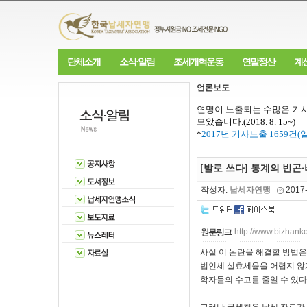
단체소개
소식·알림
조세개혁운동
연말정산
계
언론보도
연맹이 노출되는 수많은 기사
모았습니다
.(2018. 8. 15~)
*
2017
년 기사노출
1659
건
(
[발로 쓰다] 통계의 빈
작성자:
납세자연맹
2017
http://www.bizhank
사실 이 논란을 해결할 방법은
법인세 실효세율을 어렵지 않게
학자들의 수고를 줄일 수 있다