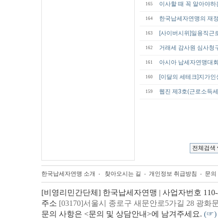
이사할 때 꼭 알아야하
165
한국납세자연맹의 재정
164
[사이버시위]일용직근
163
거래세 감사원 심사청구 1
162
아시아 납세자연맹대회
161
[이달의 세테크]지가인
160
웹진 제3호(근로소득세
159
한국납세자연맹 소개
찾아오시는 길
개인정보 취급방침
문의
[비영리민간단체] 한국납세자연맹 | 사업자번호 110-82
주소
[03170]서울시 종로구 새문안로5가길 28 광화
문의 사항은 <문의 및 상담안내>에 남겨주세요.
(☞)