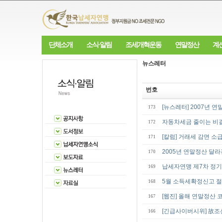
단체소개
소식·알림
조세개혁운동
연말정산
계
뉴스레터
번호
[뉴스레터] 2007년 
173
자동차세금 줄이는 비
172
[칼럼] 거래세 감면 소
171
2005년 연말정산 달라
170
납세자연맹 제7차 정
169
5월 소득세확정신고 
168
[웹진] 올해 연말정산
167
[긴급사이버시위] 故조
166