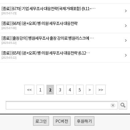
[종료]
[67차] 기업 세무조사 대응전략(국제거래포함) (9.11~…
[2025-07-25]
[종료]
[66차] (온+오프) 병·의원 세무조사 대응전략
[2025-07-08]
[종료]
[출장강의] 병원세무조사 출장 강의로 병원리스크에 …
[2025-05-22]
[종료]
[65차] (온+오프) 병·의원 세무조사 대응전략 (6.12…
[2025-05-22]
<<
1
2
3
4
5
>
>>
로그인
PC버전
후원하기