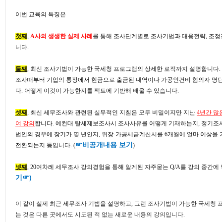
이번 교육의 특징은
첫째
,
A사의 생생한 실제 사례
를 통해 조사단계별로 조사기법과 대응전략, 조정
니다.
둘째
, 최신 조사기법이 가능한 국세청 프로그램의 상세한 로직까지 설명합니다.
조사때부터 기업의 통장에서 현금으로 출금된 내역이나 가공인건비 혐의자 명단
다. 어떻게 이것이 가능한지를 팩트에 기반해 배울 수 있습니다.
셋째
, 최신 세무조사와 관련된 실무적인 지침은 모두 비밀이지만 지난
4년간 많
여 강의
합니다. 예컨대 탈세제보조사시 조사사유를 어떻게 기재하는지, 정기조
법인의 경우에 장기가 몇 년인지, 위장·가공세금계산서를 6개월에 얼마 이상
☞비공개내용 보기
전환되는지 등입니다. (
)
넷째
, 20여차례 세무조사 강의경험을 통해 알게된 자주묻는 Q/A를 강의 중간에
기☞)
이 같이 실제 최근 세무조사 기법을 설명하고, 그런 조사기법이 가능한 국세청
는 것은 다른 곳에서도 시도된 적 없는 새로운 내용의 강의입니다.