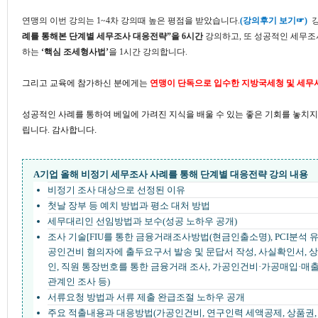
연맹의 이번 강의는 1~4차 강의때 높은 평점을 받았습니다.
(강의후기 보기☞)
강
례를 통해본 단계별 세무조사 대응전략”을 6시간
강의하고, 또 성공적인 세무조
하는
‘핵심 조세형사법’
을 1시간 강의합니다.
그리고 교육에 참가하신 분에게는
연맹이 단독으로 입수한 지방국세청 및 세무
성공적인 사례를 통하여 베일에 가려진 지식을 배울 수 있는 좋은 기회를 놓치지
.
립니다. 감사합니다
A기업 올해 비정기 세무조사 사례를 통해 단계별 대응전략 강의 내용
비정기 조사 대상으로 선정된 이유
첫날 장부 등 예치 방법과 평소 대처 방법
세무대리인 선임방법과 보수(성공 노하우 공개)
조사 기술[FIU를 통한 금융거래조사방법(현금인출소명), PCI분석 유
공인건비 혐의자에 출두요구서 발송 및 문답서 작성, 사실확인서, 
인, 직원 통장번호를 통한 금융거래 조사, 가공인건비·가공매입·매
관계인 조사 등)
서류요청 방법과 서류 제출 완급조절 노하우 공개
주요 적출내용과 대응방법(가공인건비, 연구인력 세액공제, 상품권,