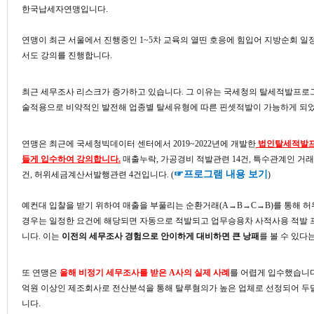
한국납세자연맹입니다.
연맹이 최근 서울에서 진행중인 1~5차 교육의 열띤 호응에 힘입어 지방순회 
서도 강의를 진행합니다.
최근 세무조사 리스크가 증가하고 있습니다. 그 이유는 국세청의 탈세적발프로그
술적용으로 비약적인 발전해 업종별 탈세유형에 따른 핀셋적발이 가능하게 되
연맹은 최근에 국세청빅데이터 센터에서 2019~2022년에 개발한
법인탈세적발프로
들게 입수하여 강의합니다.
매출누락, 가공경비 적발관련 14건, 특수관계인 거래
☞프로그램 내용 보기
건, 허위세금계산서발행관련 4건입니다. (
)
예컨대 입찰을 받기 위하여 매출을 부풀리는 순환거래(A
→
B
→
C
→
B
)를 통해 
경우는 일정한 요건에 해당되면 자동으로 적발되고 업무승용차 사적사용 적발 
니다.
이는
이전의 세무조사 경험으로 안이하게 대비하면 큰 낭패
를 볼 수 있다
또 연맹은
올해 비정기 세무조사를 받은 A사의 실제 사례
를 어렵게 입수했습니다.
억원 이상인 제조회사로 전산분석을 통해 탈루혐의가 높은 업체로 선정되어 두
니다.