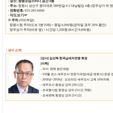
-
장소: 창원모임스터디 공간 4층
-
주소:
창원시 성산구 원이대로 589번길 6-2 대남빌딩 4층 (정우상가 뒤 
-
전화번호:
055-285-6006
-
약도보기☞
※
주차
(자비부담)
창원시청 주차(도보 3분거래) = 종일 6,000원(경차일 경우 50% 할인)
정우상가 주차(바로 옆) = 시간당 1,200원 (8시간 9,600원)
| 강사 소개|
[강사]
김선택 한국납세자연맹 회장
[이력]
-
저서
:
판례 법인세법
- 3
개월 코스 세무조사 전문가과정
(
세금 변호사
)
운영 
- 2018
년
~2019
년
:
오프라인 세무조사 교육
10
여차례
-
세무조사 동영상 강의
(20
시간
)
-
조세형사법 동영상 강의
(3
시간
30
분
)
-
조세판례 동영상 강의
(5
시간
)