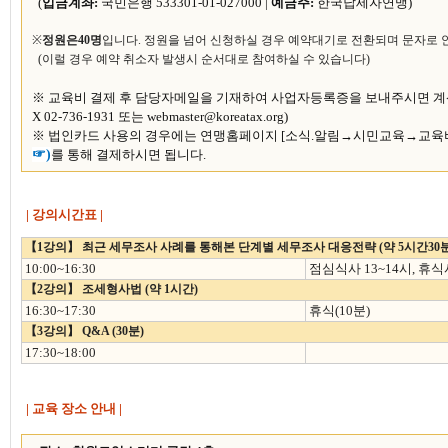
(
입금계좌:
국민은행 533301-01-027000 |
예금주:
한국납세자연맹)
※
정원은40명
입니다. 정원을 넘어 신청하실 경우 예약대기로 전환되며 문자로
(이럴 경우 예약 취소자 발생시 순서대로 참여하실 수 있습니다)
※ 교육비 결제 후 담당자메일을 기재하여 사업자등록증을 보내주시면 계산
X 02-736-1931 또는 webmaster@koreatax.org)
※ 법인카드 사용의 경우에는 연맹홈페이지 [소식.알림→시민교육
→
교육
☞
)
를 통해 결제하시면 됩니다.
| 강의시간표 |
【1강의】 최근 세무조사 사례를 통해본 단계별 세무조사 대응전략 (약 5시간30분
10:00~16:30
점심식사 13~14시, 휴
【2강의】 조세형사법 (약 1시간)
16:30~17:3
0
휴식
(10
분
)
【3강의】 Q&A (30분)
17:3
0~18:00
| 교육 장소 안내 |