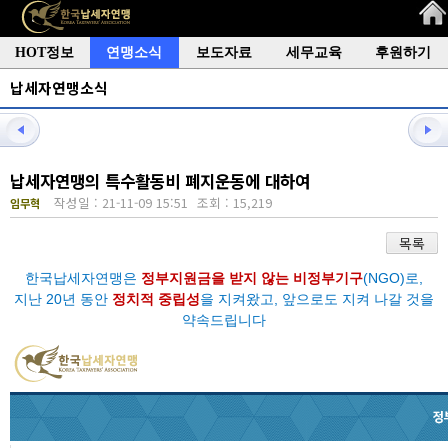
HOT정보
연맹소식
보도자료
세무교육
후원하기
납세자연맹소식
납세자연맹의 특수활동비 폐지운동에 대하여
작성일 : 21-11-09 15:51
조회 : 15,219
임무혁
목록
한국납세자연맹은
정부지원금을 받지 않는 비정부기구
(NGO)로,
지난 20년 동안
정치적 중립성
을 지켜왔고, 앞으로도 지켜 나갈 것을
약속드립니다