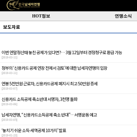
HOT정보
연맹소식
보도자료
이번 연말정산때 놓친 공제가 있다면?… 3월 12일부터 경정청구로 환급 가능
[2019-03-11]
정부의 ‘신용카드 공제 연장 전제서 검토’에 대한 납세자연맹의 입장
[2019-03-11]
연봉 5천만원 근로자, 신용카드공제 폐지시 최고 50만원 증세
[2019-03-07]
신용카드 소득공제 축소반대 서명자, 3천명 돌파
[2019-03-06]
납세자연맹, “신용카드소득공제 축소 반대”…서명운동 예고
[2019-03-05]
‘놓치기 쉬운 소득·세액공제 10가지’ 발표
[2019-01-23]