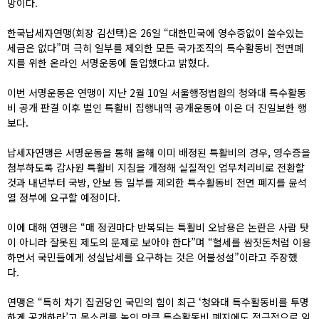
망이다.
한국납세자연맹(회장 김선택)은 26일 “대한민국에 영수증없이 쓸수있는
세금은 없다”며 극히 일부를 제외한 모든 국가조직의 특수활동비 전면폐
지를 위한 온라인 서명운동에 돌입했다고 밝혔다.
이번 서명운동은 연맹이 지난 2월 10일 서울행정법원의 청와대 특수활동
비 공개 판결 이후 벌인 특활비 집행내역 공개운동에 이은 더 진일보한 행
보다.
납세자연맹은 서명운동을 통해 올해 이미 배정된 특활비의 경우, 영수증을
첨부하도록 감사원 특활비 지침을 개정해 실질적인 업무처리비로 전환할
것과 내년부터 국방, 안보 등 일부를 제외한 특수활동비 전면 폐지를 윤석
열 정부에 요구할 예정이다.
이에 대해 연맹은 “매 정권마다 반복되는 특활비 오남용은 논란은 사람 탓
이 아니라 잘못된 제도의 문제로 보아야 한다”며 “혈세를 쌈짓돈처럼 이용
하면서 국민들에게 성실납세를 요구하는 것은 어불성설”이라고 주장했
다.
연맹은 “특히 차기 집권당인 국민의 힘이 최근 ‘청와대 특수활동비를 투명
하게 공개하라’고 목소리를 높인 만큼 특수활동비 폐지에도 적극적으로 임