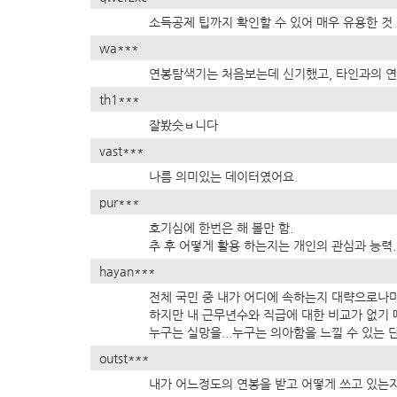
소득공제 팁까지 확인할 수 있어 매우 유용한 것 
wa***
연봉탐색기는 처음보는데 신기했고, 타인과의 연
th1***
잘봤슷ㅂ니다
vast***
나름 의미있는 데이터였어요.
pur***
호기심에 한번은 해 볼만 함.
추 후 어떻게 활용 하는지는 개인의 관심과 능력.
hayan***
전체 국민 중 내가 어디에 속하는지 대략으로나마
하지만 내 근무년수와 직급에 대한 비교가 없기
누구는 실망을...누구는 의아함을 느낄 수 있는 
outst***
내가 어느정도의 연봉을 받고 어떻게 쓰고 있는지