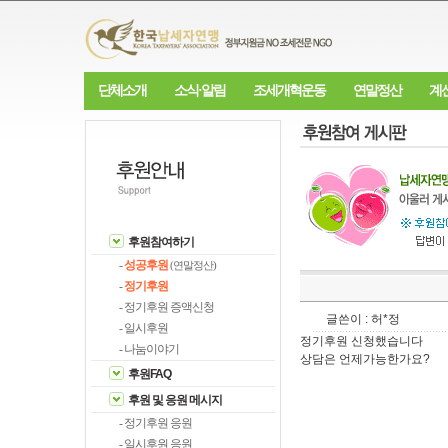
단체소개
소식·알림
조세개혁운동
연말정산
계
후원참여하기
-
성공후원
(연말정산)
-
정기후원
- 정기후원 증액신청
글쓴이 : 허*정
- 일시후원
정기후원 신청했습니다
- 나눔이야기
상담은 언제가능한가요?
후원FAQ
후원 및 응원 메시지
- 정기후원 응원
- 일시후원 응원