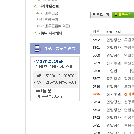
나의 후원정보
- 내가 낸 후원금
- 나의 후원 문의
- 내가 낸 후원금(비회원)
번호
카테고리
기부시 세제혜택
연말정산
후원했
5802
연말정산
환금금
5801
연말정산
연말
5800
정기후원
후원
5799
일반
[
5798
정기후원
정기
5797
연말정산
도와주
5796
정기후원
정기
5795
연말정산
성공후
5794
연말정산
연말정
5793
연말정산
성공후
5792
연말정산
후원금
5791
연말정산
아직 
5790