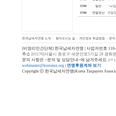
일반
[
5789
연말정산
연말
5788
한국납세자연맹 소개
찾아오시는 길
개인정보 취급방침
문의
[비영리민간단체] 한국납세자연맹 | 사업자번호 110-82
주소
[03170]서울시 종로구 새문안로5가길 28 광화
문의 사항은 <문의 및 상담안내>에 남겨주세요.
(☞)
webmaster@koreatax.org
|
연맹후원계좌 보기
Copyright ⓒ 한국납세자연맹(Korea Taxpayers Association