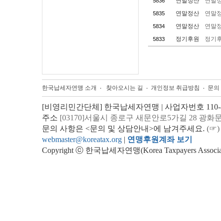
연말정산
연말
5836
연말정산
연말정
5835
연말정산
연말
5834
정기후원
정기후
5833
한국납세자연맹 소개
찾아오시는 길
개인정보 취급방침
문의
[비영리민간단체] 한국납세자연맹 | 사업자번호 110-82
주소
[03170]서울시 종로구 새문안로5가길 28 광화
문의 사항은 <문의 및 상담안내>에 남겨주세요.
(☞)
webmaster@koreatax.org
|
연맹후원계좌 보기
Copyright ⓒ 한국납세자연맹(Korea Taxpayers Association