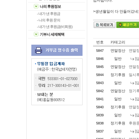
감사합니다.
나의 후원정보
>생년월일이 다 안들어갔네
- 내가 낸 후원금
- 나의 후원 문의
- 내가 낸 후원금(비회원)
기부시 세제혜택
번호
카테고리
연말정산
연말정
5847
일반
[
5846
연말정산
연말정
5845
정기후원
일시후
5844
일반
[
5843
연말정산
정기
5842
일반
[
5841
정기후원
연말
5840
일반
[
5839
정기후원
후원
5838
일반
[
5837