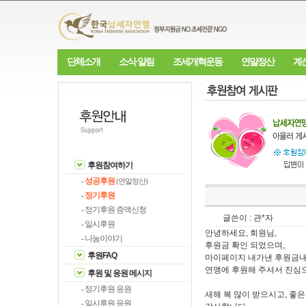
단체소개
소식·알림
조세개혁운동
연말정산
계
후원참여하기
-
성공후원
(연말정산)
-
정기후원
- 정기후원 증액신청
글쓴이 : 관*자
- 일시후원
안녕하세요, 회원님,
- 나눔이야기
후원금 확인 되었으며,
후원FAQ
마이페이지 내가낸 후원금내
연맹에 후원해 주셔서 진심
후원 및 응원 메시지
- 정기후원 응원
새해 복 많이 받으시고, 좋
- 일시후원 응원