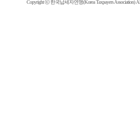
Copyright ⓒ 한국납세자연맹(Korea Taxpayers Association) All R