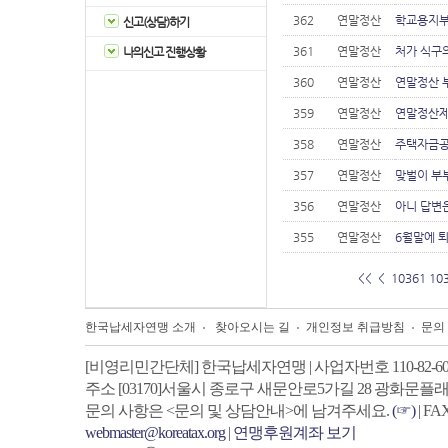
362
연말정산
학교용지부
신고(상담)하기
361
연말정산
처가 식구
나의신고 진행상황
360
연말정산
연말정산 부
359
연말정산
연말정산
358
연말정산
주택자금
357
연말정산
맞벌이 부
356
연말정산
아니 답변
355
연말정산
6월말에 
<<
<
10361
10
한국납세자연맹 소개
찾아오시는 길
개인정보 취급방침
문의
[비영리민간단체] 한국납세자연맹 | 사업자번호 110-82-605
주소
[03170]서울시 종로구 새문안로5가길 28 광화문플래
문의 사항은 <문의 및 상담안내>에 남겨주세요.
(☞)
| FA
webmaster@koreatax.org
|
연맹후원계좌 보기