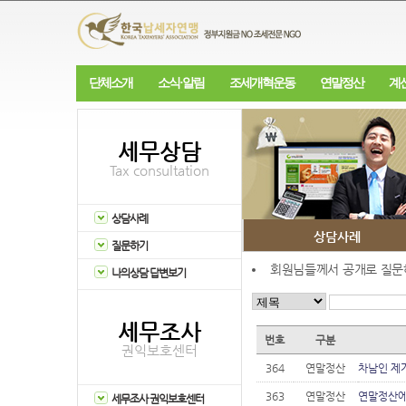
단체소개
소식·알림
조세개혁운동
연말정산
계
세무상담
Tax consultation
상담사례
상담사례
질문하기
회원님들께서 공개로 질문해
나의상담 답변보기
세무조사
번호
구분
권익보호센터
364
연말정산
차남인 제가.
363
연말정산
연말정산에대
세무조사 권익보호센터