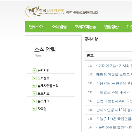
단체소개
소식·알림
조세개혁운동
연말정산
계
공지사항
번호
<미디어오늘> 기사와
111
테러의 위협을 느끼고
110
이용약관 등 변경에 
109
국민연금 과연 폐지가
108
연맹이 보험사위해 국
107
납세자연맹 제13차 정
106
오늘(2.14)은 국민
105
<국민연금의 불편한 진
104