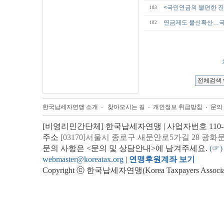
<국민연금의 불편한 진
103
연금제도 불신확산…
102
한국납세자연맹 소개
찾아오시는 길
개인정보 취급방침
문의
[비영리민간단체] 한국납세자연맹 | 사업자번호 110-82
주소
[03170]서울시 종로구 새문안로5가길 28 광화
문의 사항은 <문의 및 상담안내>에 남겨주세요.
(☞)
webmaster@koreatax.org
|
연맹후원계좌 보기
Copyright ⓒ 한국납세자연맹(Korea Taxpayers Association