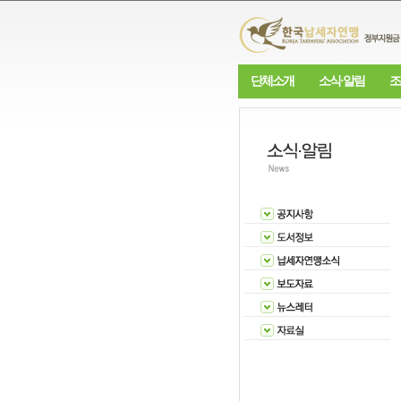
단체소개
소식·알림
조