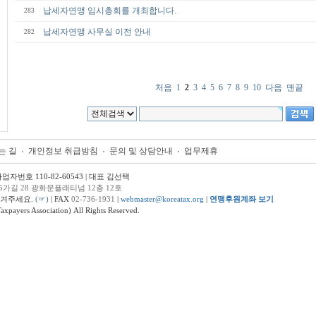
납세자연맹 임시총회를 개최합니다.
283
납세자연맹 사무실 이전 안내
282
처음
1
2
3
4
5
6
7
8
9
10
다음
맨끝
는 길
개인정보 취급방침
문의 및 상담안내
업무제휴
번호 110-82-60543 | 대표 김선택
5가길 28 광화문플래티넘 12층 12호
남겨주세요.
(☞)
| FAX
02-736-1931
|
webmaster@koreatax.org
|
연맹후원계좌 보기
ers Association) All Rights Reserved.