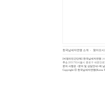
한국납세자연맹 소개
찾아오시
[비영리민간단체] 한국납세자연맹 | 사업자
주소
[03170]서울시 종로구 새문안로
문의 사항은 <문의 및 상담안내>에 
Copyright ⓒ 한국납세자연맹(Korea Taxpay