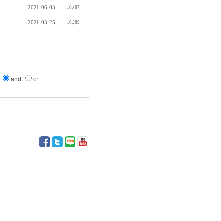
2021-06-03
16,487
2021-03-25
16,289
and
or