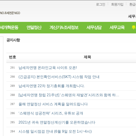
로그인
회원가입
환급
세무
세개혁운동
연말정산
계산기&조세정보
세무상담
세무교육
후
공지사항
번호
제목
납세자연맹 온라인교육 사이트 오픈!
291
(긴급공지) 본인확인서비스(SKT) 시스템 작업 안내
290
납세자연맹 22차 정기총회를 개최합니다.
289
[납세자연맹 창립 21주년] ‘스웨덴의 재발견’시리즈와 함께 하…
288
올해 연말정산 서비스 계획을 알려드립니다
287
‘스웨덴식 성공전략’ 시리즈, 유튜브 공개
286
2021년 귀속 연말정산계산기를 오픈하였습니다
285
시스템 일시점검 안내 (6월 9일 오전 1시~4시)
284