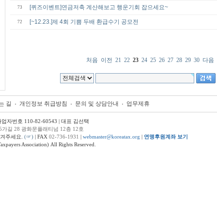
[퀴즈이벤트]연금저축 계산해보고 행운기회 잡으세요~
73
[~12.23.]제 4회 기쁨 두배 환급수기 공모전
72
처음
이전
21
22
23
24
25
26
27
28
29
30
다음
는 길
개인정보 취급방침
문의 및 상담안내
업무제휴
번호 110-82-60543 | 대표 김선택
5가길 28 광화문플래티넘 12층 12호
남겨주세요.
(☞)
| FAX
02-736-1931
|
webmaster@koreatax.org
|
연맹후원계좌 보기
ers Association) All Rights Reserved.