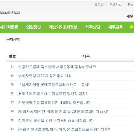
로그인
회원가입
환급
세무
세개혁운동
연말정산
계산기&조세정보
세무상담
세무교육
후
공지사항
번호
제목
신용카드공제 축소반대 서명운동에 동참해주세요
81
납세자연맹 제12차 정기총회 개최
80
「납세자연맹 롯데포인트플러스카드」 출시!
79
▶제 4회 기쁨두배 수기공모전 당선작 공지!
78
기부금영수증 출력페이지, 1월5일 오픈합니다
77
[당첨자공지]신간 “예의의 기술”을 20 분께 드립니다.(2차)
76
정기후원 회원을 위한 문자서비스를 시작합니다
75
[준회원 이벤트]연말정산, 더 많은 고급정보를 원하신다면?
74