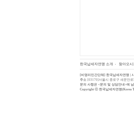
한국납세자연맹 소개
찾아오시
[비영리민간단체] 한국납세자연맹 | 사업자
주소
[03170]서울시 종로구 새문안로
문의 사항은 <문의 및 상담안내>에 
Copyright ⓒ 한국납세자연맹(Korea Taxpay