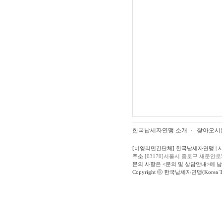
한국납세자연맹 소개
찾아오시
[비영리민간단체] 한국납세자연맹 | 사업자
주소
[03170]서울시 종로구 새문안로
문의 사항은 <문의 및 상담안내>에 
Copyright ⓒ 한국납세자연맹(Korea Taxpay