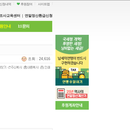
신청내역
후원참여
사이트맵
조사교육센터
|
연말정산환급신청
원안내
1:1 문의
조회 : 24,616