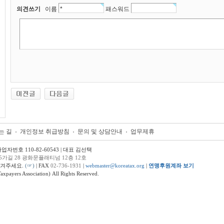
의견쓰기
이름
패스워드
는 길
개인정보 취급방침
문의 및 상담안내
업무제휴
번호 110-82-60543 | 대표 김선택
5가길 28 광화문플래티넘 12층 12호
남겨주세요.
(☞)
| FAX
02-736-1931
|
webmaster@koreatax.org
|
연맹후원계좌 보기
ers Association) All Rights Reserved.