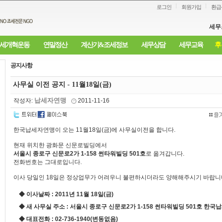
로그인
회원가입
환급
세무
세개혁운동
연말정산
계산기&조세정보
세무상담
세무교육
후
공지사항
사무실 이전 공지 - 11월18일(금)
납세자연맹
작성자:
2011-11-16
한국납세자연맹이 오는 11월18일(금)에 사무실이전을 합니다.
현재 위치한 광화문 신문로빌딩에서
서울시 종로구 신문로2가 1-158 썬타워빌딩 501호
로 옮겨갑니다.
전화번호는 그대로입니다.
이사 당일인 18일은 정상업무가 어려우니 불편하시더라도 양해해주시기 바랍니
◆ 이사날짜 : 2011년 11월 18일(금)
◆ 새 사무실 주소 :
서울시 종로구 신문로2가 1-158 썬타워빌딩 501호 한
◆ 대표전화 : 02-736-1940(변동없음)