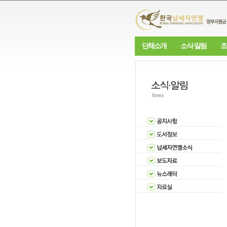
단체소개
소식·알림
조