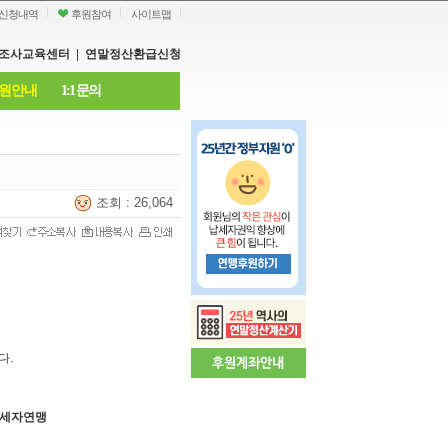
신청내역
후원참여
사이트맵
조사교육센터
|
연말정산환급신청
원안내
1:1 문의
조회 : 26,064
다.
국납세자연맹