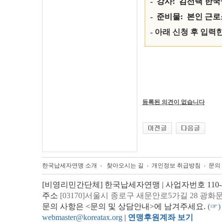
- 강사: 김선택 한
-
준비물: 본인 근
- 아래 신청 후 입력
등록된 의견이 없습니다
한국납세자연맹 소개
찾아오시는 길
개인정보 취급방침
문의
[비영리민간단체] 한국납세자연맹 | 사업자번호 110-82
주소
[03170]서울시 종로구 새문안로5가길 28 광화
문의 사항은 <문의 및 상담안내>에 남겨주세요.
(☞)
webmaster@koreatax.org
|
연맹후원계좌 보기