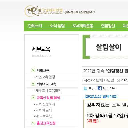
단체소개
소식·알림
조세개혁운동
연말정산
계
세무교육
tax education
시민교육
2022년 귀속 ’연말정산 환
- 시민교육 일정
납세자연맹
작성자:
202
세무조사 교육
- 세무조사 교육일정
[2023.1.17 업데이트]
교육신청 및 결제
- 교육 신청하기
강의자료는
[소식.
- 교육비 결제
1차 강의(1월 17일)
- 내 교육 확인
(완료)
출장교육신청