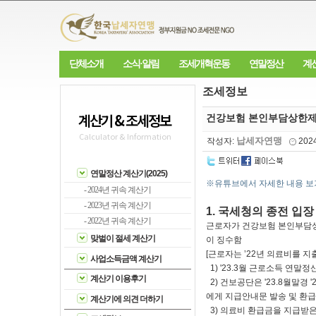
단체소개
소식·알림
조세개혁운동
연말정산
계
조세정보
계산기 & 조세정보
건강보험 본인부담상한제
Calculator & Information
납세자연맹
작성자:
202
연말정산 계산기(2025)
※유튜브에서 자세한 내용 보
- 2024년 귀속 계산기
- 2023년 귀속 계산기
1. 국세청의 종전 입장
- 2022년 귀속 계산기
근로자가 건강보험 본인부담
맞벌이 절세 계산기
이 징수함
[근로자는 ’22년 의료비를 지
사업소득금액 계산기
1) '23.3월 근로소득 연말정
계산기 이용후기
2) 건보공단은 '23.8월말경
에게 지급안내문 발송 및 환급
계산기에 의견 더하기
3) 의료비 환급금을 지급받은