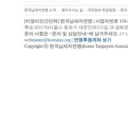
한국납세자연맹 소개
찾아오시는 길
개인정보 취급방침
문의
[비영리민간단체] 한국납세자연맹 | 사업자번호 110-82
주소
[03170]서울시 종로구 새문안로5가길 28 광화
문의 사항은 <문의 및 상담안내>에 남겨주세요.
(☞)
webmaster@koreatax.org
|
연맹후원계좌 보기
Copyright ⓒ 한국납세자연맹(Korea Taxpayers Association