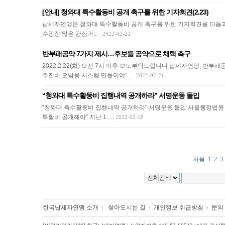
[안내] 청와대 특수활동비 공개 촉구를 위한 기자회견(2.23)
납세자연맹은 청와대 특수활동비 공개 촉구를 위한 기자회견을 다음과 같이 진
수광장 많은 관심과...
|
2022-02-22
반부패공약 7가지 제시…후보들 공약으로 채택 촉구
2022.2.22(화) 오전 7시 이후 보도부탁드립니다 납세자연맹, 반
추진비 오남용 시스템 만들어야”...
|
2022-02-21
“청와대 특수활동비 집행내역 공개하라” 서명운동 돌입
“청와대 특수활동비 집행내역 공개하라” 서명운동 돌입 서울행정법원 
특활비 공개해야” 지난 1...
|
2022-02-18
처음
1
2
3
한국납세자연맹 소개
찾아오시는 길
개인정보 취급방침
문의