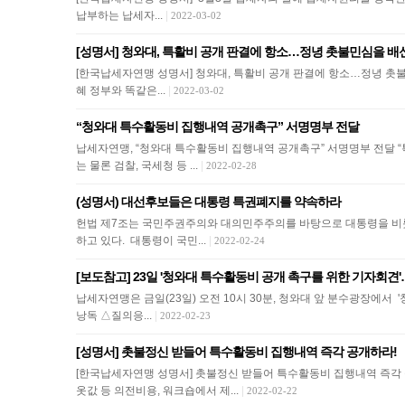
납부하는 납세자...
|
2022-03-02
[성명서] 청와대, 특활비 공개 판결에 항소…정녕 촛불민심을 배
[한국납세자연맹 성명서] 청와대, 특활비 공개 판결에 항소…정녕 촛
혜 정부와 똑같은...
|
2022-03-02
“청와대 특수활동비 집행내역 공개촉구” 서명명부 전달
납세자연맹, “청와대 특수활동비 집행내역 공개촉구” 서명명부 전달
는 물론 검찰, 국세청 등 ...
|
2022-02-28
(성명서) 대선후보들은 대통령 특권폐지를 약속하라
헌법 제7조는 국민주권주의와 대의민주주의를 바탕으로 대통령을 비롯
하고 있다. 대통령이 국민...
|
2022-02-24
[보도참고] 23일 '청와대 특수활동비 공개 촉구를 위한 기자회견'
납세자연맹은 금일(23일) 오전 10시 30분, 청와대 앞 분수광장에
낭독 △질의응...
|
2022-02-23
[성명서] 촛불정신 받들어 특수활동비 집행내역 즉각 공개하라!
[한국납세자연맹 성명서] 촛불정신 받들어 특수활동비 집행내역 즉각 
옷값 등 의전비용, 워크숍에서 제...
|
2022-02-22