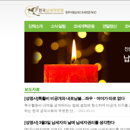
단체소개
소식·알림
조세개혁운동
연말정산
조
보도자료
[성명서]특활비 비공개와 내로남불…좌우・여야가 따로 없다
특수활동비 내역을 공개하라는 법원 결정에 항소하며 비공개 의지를 굽
하는 한국 공직사회의 뚜렷한 단...
|
2022-03-15
[성명서] 3월3일 납세자의 날에 납세자권리를 생각한다
[한국납세자연맹 성명서] 3월3일 납세자의 날에 납세자권리를 생각한다