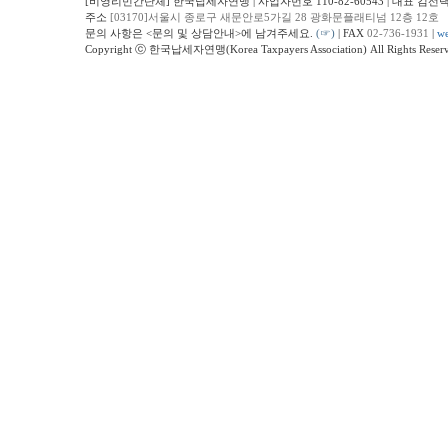
[비영리민간단체] 한국납세자연맹 | 사업자번호 110-82-60543 | 대표 김선
주소
[03170]서울시 종로구 새문안로5가길 28 광화문플래티넘 12층 12호
문의 사항은 <문의 및 상담안내>에 남겨주세요.
(☞)
| FAX
02-736-1931
|
we
Copyright ⓒ 한국납세자연맹(Korea Taxpayers Association) All Rights Reserv