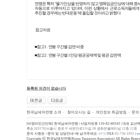
연맹은 특히 “물가인상을 반영하지 않고 명목임금인상에 대해 증
자동으로 이루어지고 있다며, 이런 상황에서 근로소득자들에게
추진할 경우에는 반대운동‘에 돌입할 것이라고 밝혔다
참고자료
■참고1 : 연봉 구간별 감면 비중
■참고2 : 연봉 구간별 1인당 평균공제액 및 평균 감면액
등록된 의견이 없습니다
한국납세자연맹 소개
찾아오시는 길
개인정보 취급방침
문의
[비영리민간단체] 한국납세자연맹 | 사업자번호 110-82-60543 | 대표 김선
주소
[03170]서울시 종로구 새문안로5가길 28 광화문플래티넘 12층 12호
문의 사항은 <문의 및 상담안내>에 남겨주세요.
(☞)
| FAX
02-736-1931
|
we
Copyright ⓒ 한국납세자연맹(Korea Taxpayers Association) All Rights Reserv