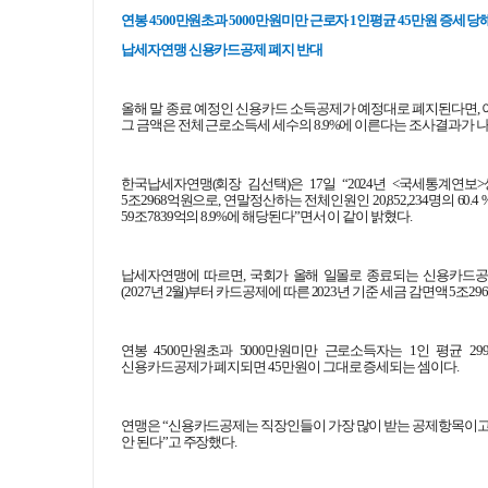
연봉 4500만원초과 5000만원미만 근로자 1인평균 45만원 증세 당
납세자연맹 신용카드공제 폐지 반대
올해 말 종료 예정인 신용카드 소득공제가 예정대로 폐지된다면, 이후 
그 금액은 전체 근로소득세 세수의 8.9%에 이른다는 조사결과가 나
한국납세자연맹(회장 김선택)은 17일 “2024년 <국세통계연보
5조2968억원으로, 연말정산하는 전체인원인 20,852,234명의 60
59조7839억의 8.9%에 해당된다”면서 이 같이 밝혔다.
납세자연맹에 따르면, 국회가 올해 일몰로 종료되는 신용카드공제
(2027년 2월)부터 카드공제에 따른 2023년 기준 세금 감면액 5조
연봉 4500만원초과 5000만원미만 근로소득자는 1인 평균 
신용카드공제가 폐지되면 45만원이 그대로 증세되는 셈이다.
연맹은 “신용카드공제는 직장인들이 가장 많이 받는 공제항목이고
안 된다”고 주장했다.