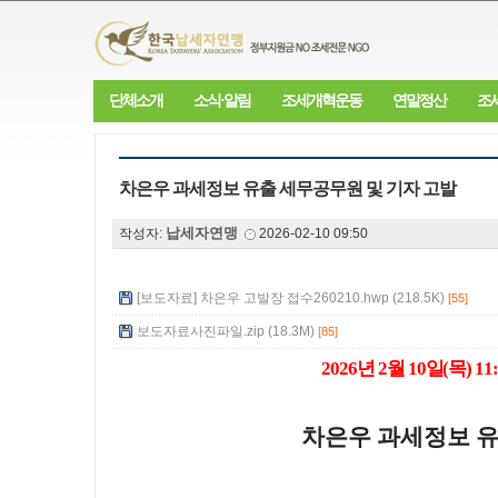
단체소개
소식·알림
조세개혁운동
연말정산
조
차은우 과세정보 유출 세무공무원 및 기자 고발
납세자연맹
작성자:
2026-02-10 09:50
[보도자료] 차은우 고발장 접수260210.hwp (218.5K)
[55]
보도자료사진파일.zip (18.3M)
[85]
2026
년
2
월
10
일
(
목
) 11
차은우 과세정보 유