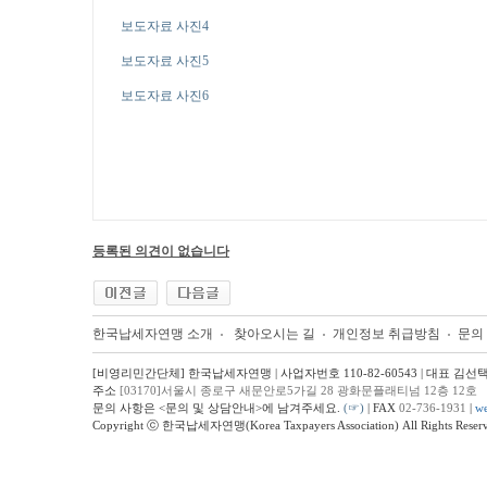
보도자료 사진4
보도자료 사진5
보도자료 사진6
등록된 의견이 없습니다
한국납세자연맹 소개
찾아오시는 길
개인정보 취급방침
문의
[비영리민간단체] 한국납세자연맹 | 사업자번호 110-82-60543 | 대표 김선
주소
[03170]서울시 종로구 새문안로5가길 28 광화문플래티넘 12층 12호
문의 사항은 <문의 및 상담안내>에 남겨주세요.
(☞)
| FAX
02-736-1931
|
we
Copyright ⓒ 한국납세자연맹(Korea Taxpayers Association) All Rights Reserv