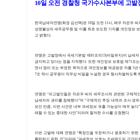
10
일 오전 경찰청 국가수사본부에 고발
한국납세자연맹
(
회장 김선택
)
은
10
일 오전
11
시
,
배우 차은우 씨
성명불상의 세무공무원 및 이를 최초 보도한 기자를 개인정보 
고 밝혔다
.
연맹은 고발장에서 국세기본법 제
81
조의
13(
비밀유지
)
이 납세자
금지하고 있다는 점을 지적했다
.
또한 개인정보 보호법 제
71
조는
면서 영리 또는 부정한 목적으로 개인정보를 제공받은 자를
5
년
7
조 역시 공무원이 직무상 비밀을 누설한 경우 형사처벌하도록 
연맹은
“
피고발인들은 차은우 씨의 세무조사와 관련된 구체적
납세자의 권리를 침해했다
”
며
“
구체적인 추징 내역과 조사 경위
보인 만큼
,
이번 사건은 내부 과세정보 유출 가능성이 매우 높다
래할 수 있는 중대한 사안
”
이라며 철저한 수사를 요청했다
.
이번 고발에 대해 연맹은
“
특정인을 두둔하거나 옹호하기 위한
확립하기 위한 것
”
이라며
“
과세정보 보호는 조세제도의 근간이자