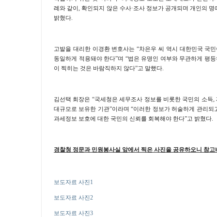
례와 같이
,
확인되지 않은 수사
·
조사 정보가 공개되며 개인의 명
밝혔다
.
고발을 대리한 이경환 변호사는
“
차은우 씨 역시 대한민국 국
동일하게 적용돼야 한다
”
며
“
법은 유명인 여부와 무관하게 평등
이 찍히는 것은 바람직하지 않다
”
고 말했다
.
김선택 회장은
“
국세청은 세무조사 정보를 비롯한 국민의 소득
,
대규모로 보유한 기관
”
이라며
“
이러한 정보가 허술하게 관리되
과세정보 보호에 대한 국민의 신뢰를 회복해야 한다
”
고 밝혔다
.
경찰청 정문과 민원봉사실 앞에서 찍은 사진을 공유하오니 참
보도자료 사진1
보도자료 사진2
보도자료 사진3