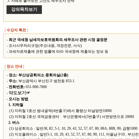
3. 사례로 풀어보는 고난도 세무조사 전략
강의목차보기
| 수강자 특전 |
-
최근 국세청 납세자보호위원회의 세무조사 관련 시정 결정문
- 조사사무처리규정(주요내용, 개정전문, 서식)
- 과세자료제출에 관한 법률에 따라 국세청에 제출되는 정보 등
| 장소 안내 |
-
장소:
부산상공회의소 중회의실(2층)
-
주소:
부산광역시 부산진구 범천동 853-1
-
전화번호:
051-990-7000
약도보기☞
-
-
오시는 방법
1. 지하철
(1) 지하철 1호선 범내골역(4번출구)에서 황령산 터널방면100M
(2) 지하철 2호선 국제금융센터ㆍ부산은행에서(3번출구) 서면방면으로 200M
2. 버스
(1) 상공회의소 : 일반38, 82, 5-1, 10, 29, 43, 52, 57, 67, 80, 88A, 88B, 99, 급행1000
(2) 지오플레이스 : 일반5-1, 10, 29, 43, 52, 57, 67, 80, 99, 111, 마을남구10 , 부