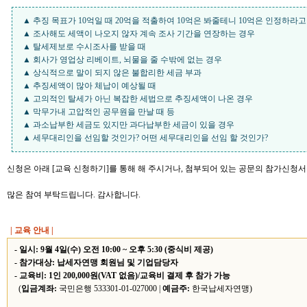
▲ 추징 목표가 10억일 때 20억을 적출하여 10억은 봐줄테니 10억은 인정하라고
▲ 조사해도 세액이 나오지 않자 계속 조사 기간을 연장하는 경우
▲ 탈세제보로 수시조사를 받을 때
▲ 회사가 영업상 리베이트, 뇌물을 줄 수밖에 없는 경우
▲ 상식적으로 말이 되지 않은 불합리한 세금 부과
▲ 추징세액이 많아 체납이 예상될 때
▲ 고의적인 탈세가 아닌 복잡한 세법으로 추징세액이 나온 경우
▲ 막무가내 고압적인 공무원을 만날 때 등
▲ 과소납부한 세금도 있지만 과다납부한 세금이 있을 경우
▲ 세무대리인을 선임할 것인가? 어떤 세무대리인을 선임 할 것인가?
신청은 아래 [교육 신청하기]를 통해 해 주시거나, 첨부되어 있는 공문의 참가신청
많은 참여 부탁드립니다. 감사합니다.
| 교육 안내 |
-
일시:
9월 4일(수) 오전 10:00 ~ 오후 5:30 (중식비 제공)
-
참가대상:
납세자연맹 회원님 및 기업담당자
-
교육비:
1인 200,000원(VAT 없음)/교육비 결제 후 참가 가능
(
입금계좌:
국민은행 533301-01-027000 |
예금주:
한국납세자연맹)