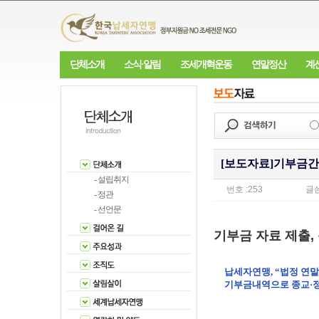
단체소개
소식·알림
조세개혁운동
연말정산
계
[보도자료]기부금간
- 설립취지
번호 :253 글쓴이 
- 정관
- 선언문
기부금 자료 제출,
납세자연맹, “법정 연
기부금내역으로 종교·