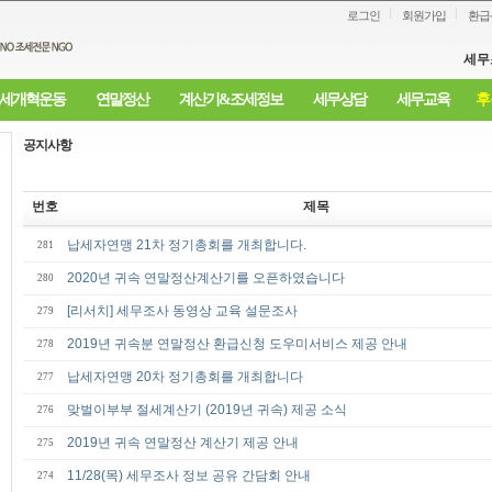
로그인
회원가입
환급
세무
세개혁운동
연말정산
계산기&조세정보
세무상담
세무교육
후
공지사항
번호
제목
납세자연맹 21차 정기총회를 개최합니다.
281
2020년 귀속 연말정산계산기를 오픈하였습니다
280
[리서치] 세무조사 동영상 교육 설문조사
279
2019년 귀속분 연말정산 환급신청 도우미서비스 제공 안내
278
납세자연맹 20차 정기총회를 개최합니다
277
맞벌이부부 절세계산기 (2019년 귀속) 제공 소식
276
2019년 귀속 연말정산 계산기 제공 안내
275
11/28(목) 세무조사 정보 공유 간담회 안내
274