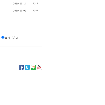
2019-10-14
15,315
2019-10-02
15,935
and
or