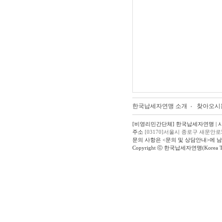
한국납세자연맹 소개
찾아오시
[비영리민간단체] 한국납세자연맹 | 사업자
주소
[03170]서울시 종로구 새문안로
문의 사항은 <문의 및 상담안내>에 
Copyright ⓒ 한국납세자연맹(Korea Taxpay