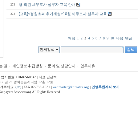
병·의원 세무조사 실무자 교육 안내
273
[교육]<정원초과 추가개설>10월 세무조사 실무자 교육
272
처음
1
2
3
4
5
6
7
8
9
10
다음
맨끝
는 길
개인정보 취급방침
문의 및 상담안내
업무제휴
번호 110-82-60543 | 대표 김선택
5가길 28 광화문플래티넘 12층 12호
남겨주세요.
(☞)
| FAX
02-736-1931
|
webmaster@koreatax.org
|
연맹후원계좌 보기
ers Association) All Rights Reserved.