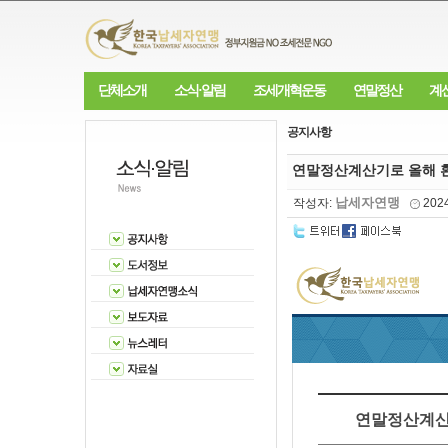
단체소개
소식·알림
조세개혁운동
연말정산
계
공지사항
연말정산계산기로 올해 
납세자연맹
작성자:
202
연말정산계산