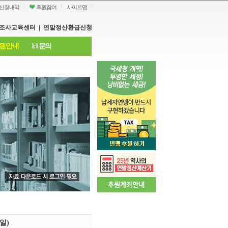
신청내역
후원참여
사이트맵
조사교육센터
|
연말정산환급신청
원안내
1:1 문의
일)