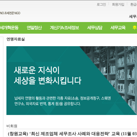
로그인
회원가입
환급
세무
세개혁운동
연말정산
계산기&조세정보
세무상담
세무교육
후
연맹자료실
비회원
(창원교육) ‘최신 제조업체 세무조사 사례와 대응전략’ 교육 (11월 03