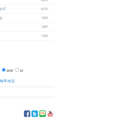
8,019
낸다"
8,275
담↑
7,823
7,997
7,263
and
or
릭해주세요