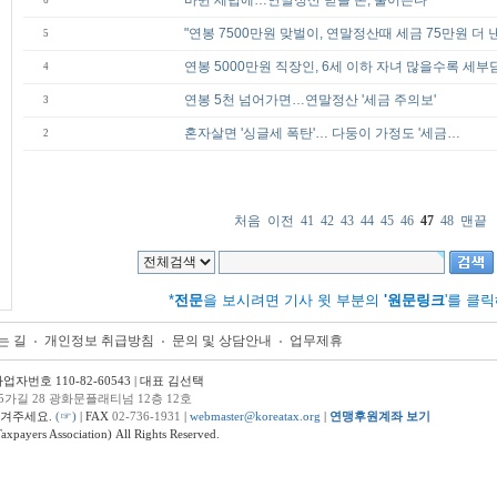
바뀐 세법에…연말정산 받을 돈, 줄어든다
6
"연봉 7500만원 맞벌이, 연말정산때 세금 75만원 더 
5
연봉 5000만원 직장인, 6세 이하 자녀 많을수록 세부
4
연봉 5천 넘어가면…연말정산 '세금 주의보'
3
혼자살면 '싱글세 폭탄'… 다둥이 가정도 '세금…
2
처음
이전
41
42
43
44
45
46
47
48
맨끝
*
전문
을 보시려면 기사 윗 부분의
'원문링크
'를 클
는 길
개인정보 취급방침
문의 및 상담안내
업무제휴
번호 110-82-60543 | 대표 김선택
5가길 28 광화문플래티넘 12층 12호
남겨주세요.
(☞)
| FAX
02-736-1931
|
webmaster@koreatax.org
|
연맹후원계좌 보기
ers Association) All Rights Reserved.