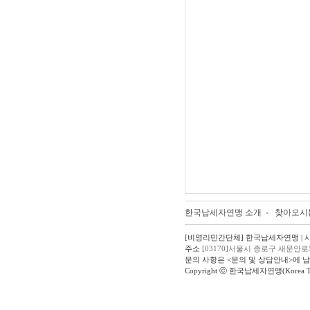
한국납세자연맹 소개
찾아오시
[비영리민간단체] 한국납세자연맹 | 사업자
주소
[03170]서울시 종로구 새문안로
문의 사항은 <문의 및 상담안내>에 
Copyright ⓒ 한국납세자연맹(Korea Taxpay