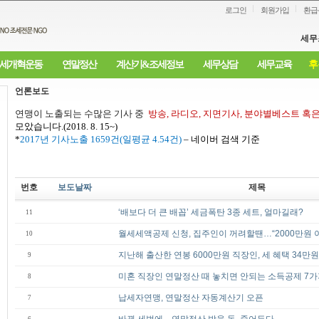
로그인
회원가입
환급
세무
세개혁운동
연말정산
계산기&조세정보
세무상담
세무교육
후
언론보도
연맹이 노출되는 수많은 기사 중
방송
,
라디오
,
지면기사
,
분야별베스트 혹
모았습니다
.(2018. 8. 15~)
*
2017
년 기사노출
1659
건
(
일평균
4.54
건
)
–
네이버 검색 기준
번호
보도날짜
제목
‘배보다 더 큰 배꼽’ 세금폭탄 3종 세트, 얼마길래?
11
월세세액공제 신청, 집주인이 꺼려할땐…“2000만원 
10
지난해 출산한 연봉 6000만원 직장인, 세 혜택 34만원
9
미혼 직장인 연말정산 때 놓치면 안되는 소득공제 7가
8
납세자연맹, 연말정산 자동계산기 오픈
7