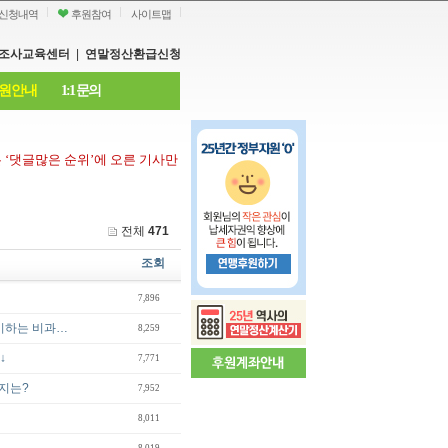
신청내역
후원참여
사이트맵
조사교육센터
|
연말정산환급신청
원안내
1:1 문의
은
‘
댓글많은 순위
’
에 오른 기사만
전체
471
조회
7,896
이하는 비과…
8,259
↓
7,771
지는?
7,952
8,011