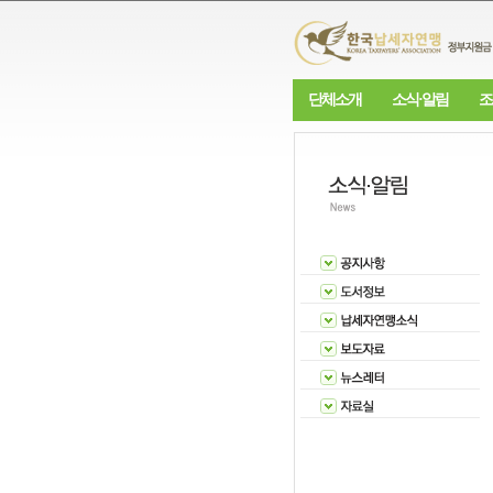
단체소개
소식·알림
조