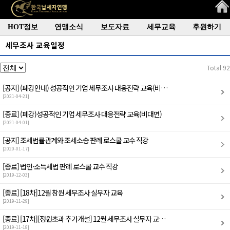
HOT정보
연맹소식
보도자료
세무교육
후원하기
세무조사 교육일정
Total 92
[공지]
(폐강안내) 성공적인 기업 세무조사 대응전략 교육(비…
[2021-04-21]
[종료]
(폐강)성공적인 기업 세무조사 대응전략 교육(비대면)
[2021-04-01]
[공지]
조세법률관계와 조세소송 판례 로스쿨 교수 직강
[2020-01-17]
[종료]
법인·소득세법 판례 로스쿨 교수 직강
[2019-12-03]
[종료]
[18차]12월 창원 세무조사 실무자 교육
[2019-11-29]
[종료]
[17차][정원초과 추가개설] 12월 세무조사 실무자 교…
[2019-11-18]