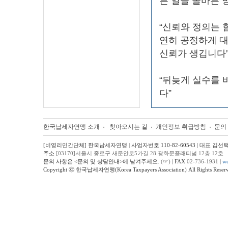
른 일을 올바른 
“신뢰와 정의는 
연히 공정하게 
신뢰가 생깁니다
“뒤늦게 실수를 
다”
한국납세자연맹 소개
찾아오시는 길
개인정보 취급방침
문의
[비영리민간단체] 한국납세자연맹 | 사업자번호 110-82-60543 | 대표 김선
주소
[03170]서울시 종로구 새문안로5가길 28 광화문플래티넘 12층 12호
문의 사항은 <문의 및 상담안내>에 남겨주세요.
(☞)
| FAX
02-736-1931
|
we
Copyright ⓒ 한국납세자연맹(Korea Taxpayers Association) All Rights Reserv