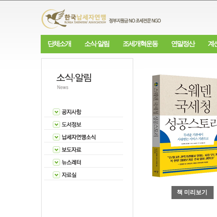
단체소개
소식·알림
조세개혁운동
연말정산
계
책 미리보기