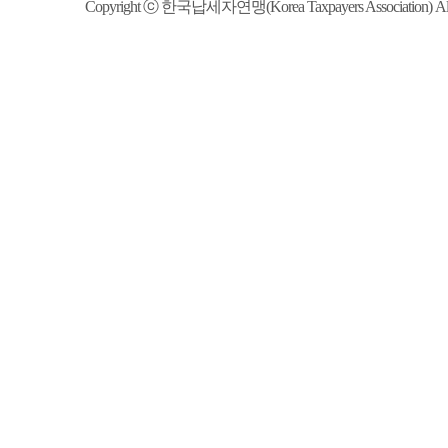
Copyright ⓒ 한국납세자연맹(Korea Taxpayers Association) All R