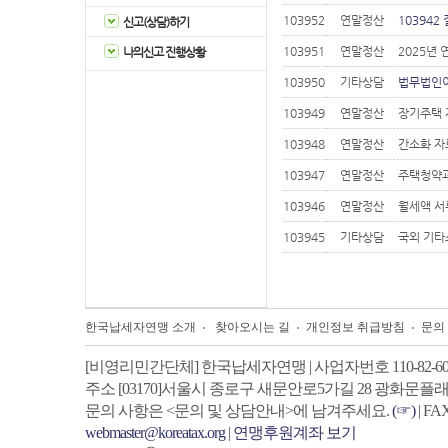
103952
연말정산
103942
신고(상담)하기
103951
연말정산
2025년 
나의신고 진행상황
103950
기타상담
법무법인이
103949
연말정산
장기주택 
103948
연말정산
간소화 자
103947
연말정산
주택청약과
103946
연말정산
월세액 서
103945
기타상담
국외 기타
한국납세자연맹 소개
찾아오시는 길
개인정보 취급방침
문의
[비영리민간단체] 한국납세자연맹 | 사업자번호 110-82-605
주소
[03170]서울시 종로구 새문안로5가길 28 광화문플래
문의 사항은 <문의 및 상담안내>에 남겨주세요.
(☞)
| FA
webmaster@koreatax.org
|
연맹후원계좌 보기