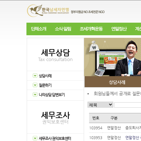
단체소개
소식·알림
조세개혁운동
연말정산
계
세무상담
Tax consultation
상담사례
상담사례
질문하기
회원님들께서 공개로 질문해
나의상담 답변보기
세무조사
번호
구분
권익보호센터
103954
연말정산
중도퇴사
103953
연말정산
연말정산 
세무조사 권익보호센터