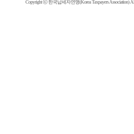
Copyright ⓒ 한국납세자연맹(Korea Taxpayers Association) All R