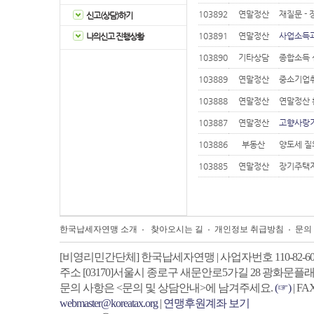
103892
연말정산
재질문 -
신고(상담)하기
103891
연말정산
사업소득과
나의신고 진행상황
103890
기타상담
종합소득 
103889
연말정산
중소기업취
103888
연말정산
연말정산
103887
연말정산
고향사랑
103886
부동산
양도세 질
103885
연말정산
장기주택저
한국납세자연맹 소개
찾아오시는 길
개인정보 취급방침
문의
[비영리민간단체] 한국납세자연맹 | 사업자번호 110-82-605
주소
[03170]서울시 종로구 새문안로5가길 28 광화문플래
문의 사항은 <문의 및 상담안내>에 남겨주세요.
(☞)
| FA
webmaster@koreatax.org
|
연맹후원계좌 보기