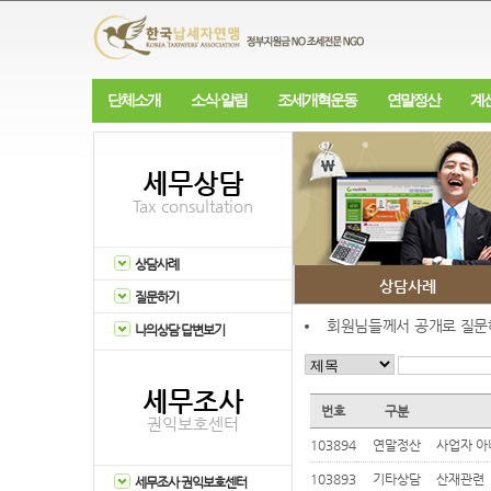
단체소개
소식·알림
조세개혁운동
연말정산
계
세무상담
Tax consultation
상담사례
상담사례
질문하기
회원님들께서 공개로 질문해
나의상담 답변보기
세무조사
번호
구분
권익보호센터
103894
연말정산
사업자 아내
103893
기타상담
산재관련
세무조사 권익보호센터