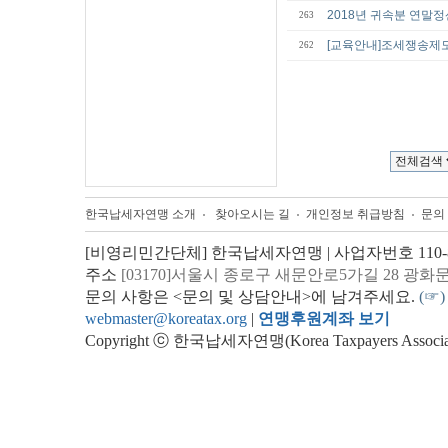
2018년 귀속분 연말정
263
[교육안내]조세쟁송제도
262
한국납세자연맹 소개
찾아오시는 길
개인정보 취급방침
문의
[비영리민간단체] 한국납세자연맹 | 사업자번호 110-82
주소
[03170]서울시 종로구 새문안로5가길 28 광화
문의 사항은 <문의 및 상담안내>에 남겨주세요.
(☞)
webmaster@koreatax.org
|
연맹후원계좌 보기
Copyright ⓒ 한국납세자연맹(Korea Taxpayers Association