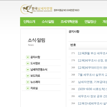
단체소개
소식·알림
조세개혁운동
연말정산
계
공지사항
번호
[교육]9월 부산 세무조
271
[교육]세무조사 선정, 
270
[교육]세무대리인이 판
269
7월 세무조사 실무자 
268
납세자연맹, 기부금대
267
(3/29~6/30 서류도
266
세무조사 정보 공유 
265
[교육안내]세무조사 실
264