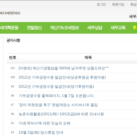
로그인
회원가입
환급
세무
세개혁운동
연말정산
계산기&조세정보
세무상담
세무교육
후
공지사항
번호
제목
[이벤트] 계산기경험담을 SNS에 남겨주면 상품드려요^^
101
2012년 기부금영수증 발급안내(성공후원금 후원자용)
100
2012년 기부금영수증 발급안내(정기후원자용)
99
기부금영수증 출력페이지, 1월 7일 오픈합니다.
98
'장마 위헌판결 촉구' 헌법재판소 사이버시위 돌입
97
농촌자원활동(10/11(목)~10/12(금))에 따른 안내사항
96
'다운계약서'에 대한 진실과 오해
95
10월 2일(화) 임시휴업 안내
94