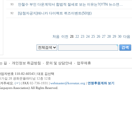
안철수 부인 다운계약서 합법적 절세로 보는 이유는?(YTN 뉴스연…
93
[당첨자공지]애니카 다이렉트 퀴즈이벤트(50명)
92
처음
이전
21
22
23
24
25
26
27
28
29
30
다음
는 길
개인정보 취급방침
문의 및 상담안내
업무제휴
번호 110-82-60543 | 대표 김선택
5가길 28 광화문플래티넘 12층 12호
남겨주세요.
(☞)
| FAX
02-736-1931
|
webmaster@koreatax.org
|
연맹후원계좌 보기
ers Association) All Rights Reserved.