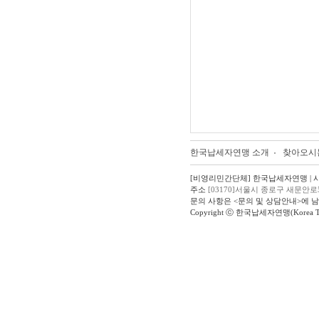
한국납세자연맹 소개
찾아오시
[비영리민간단체] 한국납세자연맹 | 사업자
주소
[03170]서울시 종로구 새문안로
문의 사항은 <문의 및 상담안내>에 
Copyright ⓒ 한국납세자연맹(Korea Taxpay