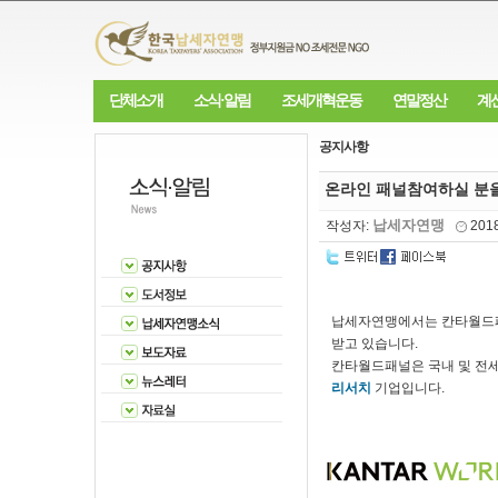
단체소개
소식·알림
조세개혁운동
연말정산
계
공지사항
온라인 패널참여하실 분을
납세자연맹
작성자:
201
납세자연맹에서는 칸타월
받고 있습니다.
칸타월드패널은 국내 및 전세
리서치
기업입니다.