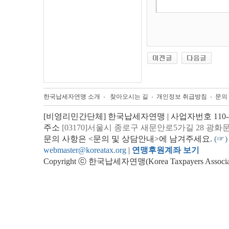
한국납세자연맹 소개
찾아오시는 길
개인정보 취급방침
문의
[비영리민간단체] 한국납세자연맹 | 사업자번호 110-82
주소
[03170]서울시 종로구 새문안로5가길 28 광화
문의 사항은 <문의 및 상담안내>에 남겨주세요.
(☞)
webmaster@koreatax.org
|
연맹후원계좌 보기
Copyright ⓒ 한국납세자연맹(Korea Taxpayers Association