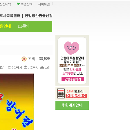
신청내역
후원참여
사이트맵
조사교육센터
|
연말정산환급신청
원안내
1:1 문의
조회 : 30,585