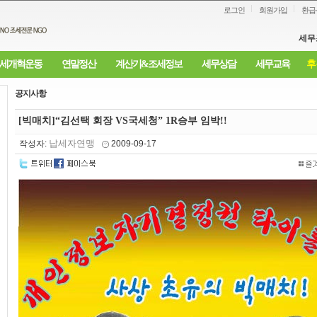
로그인
회원가입
환급
세무
세개혁운동
연말정산
계산기&조세정보
세무상담
세무교육
후
공지사항
[빅매치]“김선택 회장 VS국세청” 1R승부 임박!!
납세자연맹
작성자:
2009-09-17