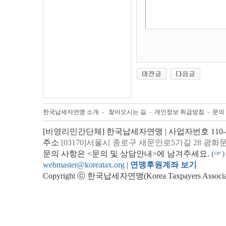
한국납세자연맹 소개
찾아오시는 길
개인정보 취급방침
문의
[비영리민간단체] 한국납세자연맹 | 사업자번호 110-82
주소
[03170]서울시 종로구 새문안로5가길 28 광화
문의 사항은 <문의 및 상담안내>에 남겨주세요.
(☞)
webmaster@koreatax.org
|
연맹후원계좌 보기
Copyright ⓒ 한국납세자연맹(Korea Taxpayers Association