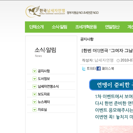
단체소개
소식·알림
조세개혁운동
연말정산
계
공지사항
[한번 더!]연극 ‘그여자 그남
납세자연맹
작성자:
2010-0