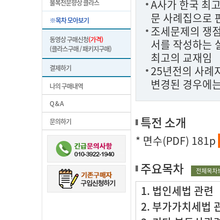
A사가 한국 최
불복전문향상 클라스
문 사례집으로 
※목차 모아보기
조세문제의 쟁점
동영상 구매신청
(가격)
서를 작성하는 
(클라스구매 / 패키지구매)
최고의 교재임
결제하기
25년전의 사례
변경된 경우에는
나의 구매내역
Q & A
특전 소개
문의하기
* 면수(PDF) 181p
주요목차
전체목차
1. 법인세법 관련
2. 부가가치세법 