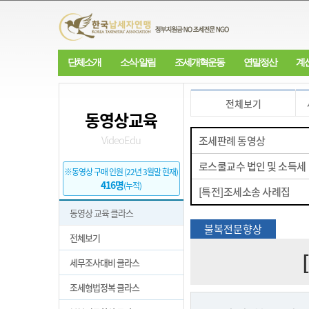
단체소개
소식·알림
조세개혁운동
연말정산
계
전체보기
동영상교육
VideoEdu
조세판례 동영상
로스쿨교수 법인 및 소득세
※동영상 구매 인원 (22년 3월말 현재)
416명
(누적)
[특전]조세소송 사례집
동영상 교육 클라스
불복전문향상
전체보기
세무조사대비 클라스
조세형법정복 클라스