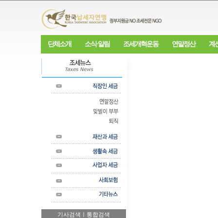
단체소개
소식·알림
조세개혁운동
연말정산
계
기사검색ㅣ통합검색