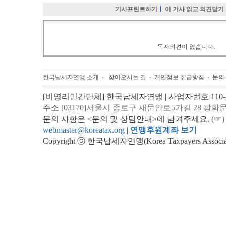
기사프린트하기
ㅣ
이 기사 읽고 의견달기
독자의견이 없습니다.
한국납세자연맹 소개
찾아오시는 길
개인정보 취급방침
문의
[비영리민간단체] 한국납세자연맹 | 사업자번호 110-82
주소
[03170]서울시 종로구 새문안로5가길 28 광화
문의 사항은 <문의 및 상담안내>에 남겨주세요.
(☞)
webmaster@koreatax.org
|
연맹후원계좌 보기
Copyright ⓒ 한국납세자연맹(Korea Taxpayers Association