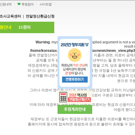
신청내역
후원참여
사이트맵
조사교육센터
|
연말정산환급신청
원안내
1:1 문의
Warning
: mysql_fetch_object(): supplied argument is not a 
result
/home/koreatax.org/public_html/tax/taxnews/news_view.php
올해 연말정산까지는 근로자들이 의료비 지출과 관련, 의료비 공제
공제를 모두 받을 수 있다. 그러나 내년부터는 둘 중 하나만 공
재정경제부는 18일 조세특례제한법 시행령을 고쳐, 당초 올해부터 
와 신용카드 공제 가운데 하나만 가능토록 한 규정을 1년 늦춰주기로
비 공제를 하나만 적용하기 위해서는 의료비 지출 내역이 현금과 신
분으로 구분
그러나 의료비 영수증 서식과 관련한 국민건강보험 규칙이 지난달
의료비 구분은 11월분부터 
이에 따라 재경부는 근로자들이 이전의 의료비는 현금과 신용카드
어렵게 됐다고
재경부는 또 근로자들이 현금영수증으로 지출한 의료비를 확인하
홈페이지에 동시에 접속하면 용량초과 등으로 불편이 초래될 수 있다