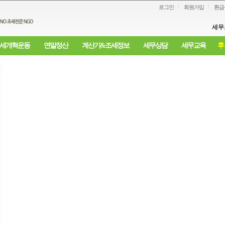
로그인
회원가입
환급
세무
세개혁운동
연말정산
계산기&조세정보
세무상담
세무교육
후