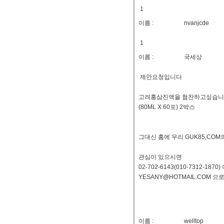
1
이름 :
nvanjcde
1
이름 :
국세상
제안요청입니다
고려홍삼진액을 협찬하고싶습
(80ML X 60포) 2박스
그대신 홈에 우리 GUK85,CO
관심이 있으시면
02-702-6143(010-7312-1870
YESANY@HOTMAIL.COM 
이름 :
welltop