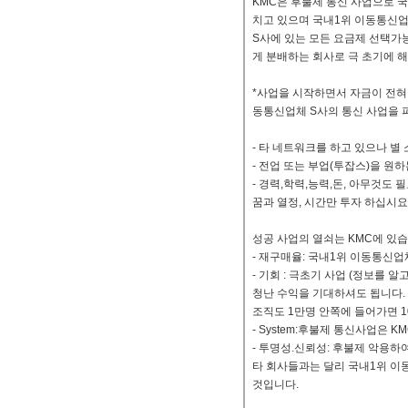
KMC은 후불제 통신 사업으로 
치고 있으며 국내1위 이동통신업
S사에 있는 모든 요금제 선택가능
게 분배하는 회사로 극 초기에 
*사업을 시작하면서 자금이 전혀
동통신업체 S사의 통신 사업을 
- 타 네트워크를 하고 있으나 별
- 전업 또는 부업(투잡스)을 원
- 경력,학력,능력,돈, 아무것도 
꿈과 열정, 시간만 투자 하십시요
성공 사업의 열쇠는 KMC에 있습
- 재구매율: 국내1위 이동통신
- 기회 : 극초기 사업 (정보를
청난 수익을 기대하셔도 됩니다.
조직도 1만명 안쪽에 들어가면 
- System:후불제 통신사업은 
- 투명성.신뢰성: 후불제 악용하
타 회사들과는 달리 국내1위 이
것입니다.