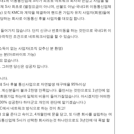
국내1위 이동통신업체 S사가 최초로 네트워크 회사와 손잡고 사업을 펼
체 S사 최초로 (별정요금이 아니며, 선불도 아님-국내1위 이동통신업체
) 오직 KMC와 계약을 체결하여 핸드폰 가입자 유치 사업자(회원)들에
해당하는 회사로 이동통신 후불 사업자를 대모집 합니다.
 들어가지 않습니다. 단지 신규나 번호이동을 하는 것만으로 국내1위 이
파격적인 조건으로 네트워크사업을 할 수 있습니다.
 소득이 없는 사업자(조직 갖추신 분 환영)
하는 분(아르바이트 가능)
필요 없습니다.
. 그러면 당신은 성공자 입니다.
니다.
업체 S사 후불 통신사업으로 자연발생 재구매율 95%이상
 알고 계신분들이 불과 2천명 안쪽입니다. 줄만서는 것만으로도 1년안에 엄
 회원가입 하는데 일체의 비용이 들어가질않습니다. 아시겠지만 어떠한
100% 성공한다 하더군요 개인의 판단에 맡기겠습니다.)
KMC에서 네트워크 방식으로 하는 것이 최고!
여 요율 준다고 속이고, 4개월만에 문을 닫고, 또 다른 회사를 설립하는 여
동통신업체 S사가 선택한 회사라는것 하나만으로도 3년안에 대 폭발 할