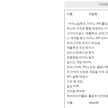
기사프
이름 :
개발팀
카지노솔루션, 카지노 API,홀
하나의 구조로 통합 제공하는 
스카이이글스, 에볼루션, 프라그마
스 계약을 맺고 카지노 API 서
프라그마틱 최저가 파싱알
에볼루션 국내 최저가
심리스/트랜스퍼 방식
정품동일 라이브 딜러
실시간 게임 데이터
프라그마틱, PG소프트, 플레이텍
며 수익이 보장된 게임을 지속 
40+ 슬롯 제공사
수천 종 게임
높은 RTP
모바일 최적화
캐쉬리바인홀덤, 홀덤토너먼트운영 
이름 :
stqsrdfx